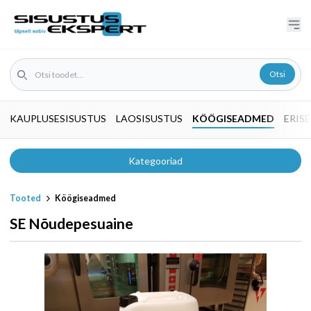
Otsi
KAUPLUSESISUSTUS
LAOSISUSTUS
KÖÖGISEADMED
ERIS
Kategooriad
Tooted
Köögiseadmed
Ettevalmistusseadmed
SE Nõudepesuaine
Grillseadmed - fritüürid
Kuumseadmed
Pitsavalmistusseadmed
Väljastusseadmed