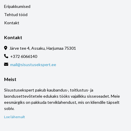
Eripakkumised
Tehtud tööd
Kontakt
Kontakt
Järve tee 4, Assaku, Harjumaa 75301
+372 6066140
mail@sisustusekspert.ee
Meist
Sisustusekspert pakub kaubandus-, toitlustus- ja
laondusettevõtetele edukaks tööks vajalikku sisseseadet. Meie
eesmärgiks on pakkuda terviklahendust, mis on kliendile täpselt
sobiv.
Loe lähemalt