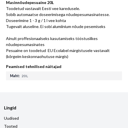
Masinnõudepesuaine 20L
Toodetud vastavalt Eesti vee karedusele.
Sobib automaatse doseerimisega nõudepesumasinatesse.
Doseerimine 1 - 3 g / 1 l vee kohta
Tugevalt aluseline. Ei sobi alumiinium nõude pesemiseks
Ainult proffesionaalseks kasutamiseks tööstuslikes
nõudepesumasinates
Pesuaine on toodetud EU Ecolabel märgistusele vastavalt
(kõrgeim keskonnaohutuse märgis)
Peamised tehnilised näitajad
Maht:
20 L
Lingid
Uudised
Tooted